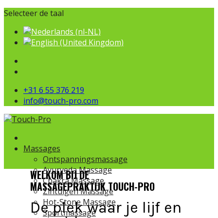
Selecteer de taal
+31 6 55 376 219
info@touch-pro.com
Massages
Ontspanningsmassage
Ayurveda Massage
WELKOM BIJ DE
Chakra Massage
MASSAGEPRAKTIJK TOUCH-PRO
Zintuigen Massage
Hot-Stone Massage
De plek waar je lijf en
Sportmassage